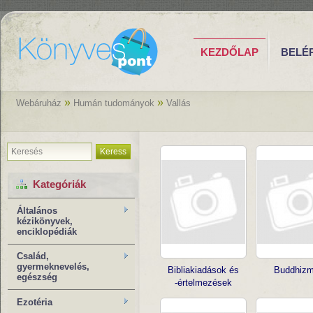
KEZDŐLAP
BELÉ
»
»
Webáruház
Humán tudományok
Vallás
Keress
Kategóriák
Általános
kézikönyvek,
enciklopédiák
Család,
gyermeknevelés,
Bibliakiadások és
Buddhiz
egészség
-értelmezések
Ezotéria