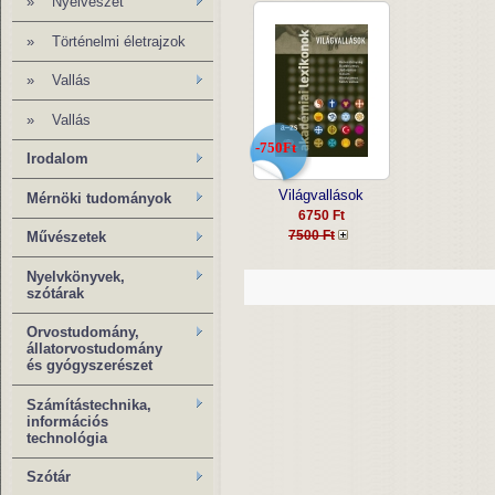
»
Nyelvészet
»
Történelmi életrajzok
»
Vallás
»
Vallás
-750Ft
Irodalom
Világvallások
Mérnöki tudományok
6750 Ft
7500 Ft
Művészetek
Nyelvkönyvek,
szótárak
Orvostudomány,
állatorvostudomány
és gyógyszerészet
Számítástechnika,
információs
technológia
Szótár