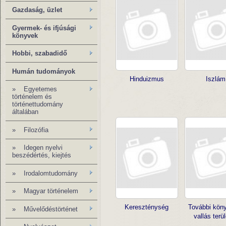
Gazdaság, üzlet
Gyermek- és ifjúsági
könyvek
Hobbi, szabadidő
Humán tudományok
Hinduizmus
Iszlám
»
Egyetemes
történelem és
történettudomány
általában
»
Filozófia
» Idegen nyelvi
beszédértés, kiejtés
» Irodalomtudomány
»
Magyar történelem
Kereszténység
További kön
»
Művelődéstörténet
vallás terü