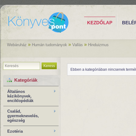
KEZDŐLAP
BELÉ
»
»
»
Webáruház
Humán tudományok
Vallás
Hinduizmus
Keress
Ebben a kategóriában nincsenek termé
Kategóriák
Általános
kézikönyvek,
enciklopédiák
Család,
gyermeknevelés,
egészség
Ezotéria