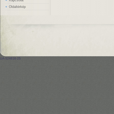
Kapcsolat
Oldaltérkép
UA-524616-25