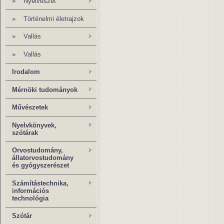
»
Nyelvészet
»
Történelmi életrajzok
»
Vallás
»
Vallás
Irodalom
Mérnöki tudományok
Művészetek
Nyelvkönyvek,
szótárak
Orvostudomány,
állatorvostudomány
és gyógyszerészet
Számítástechnika,
információs
technológia
Szótár