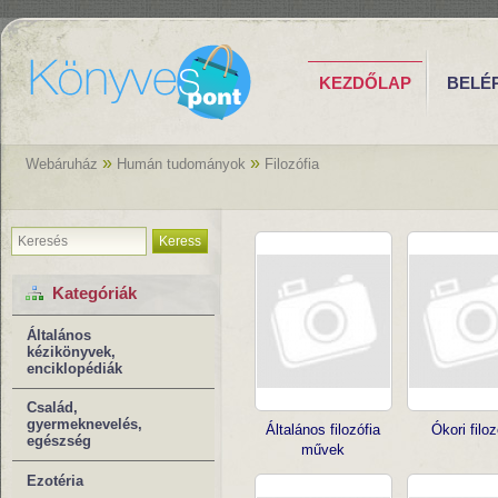
KEZDŐLAP
BELÉ
»
»
Webáruház
Humán tudományok
Filozófia
Keress
Kategóriák
Általános
kézikönyvek,
enciklopédiák
Család,
gyermeknevelés,
Általános filozófia
Ókori filoz
egészség
művek
Ezotéria