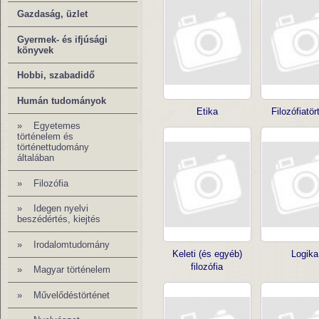
Gazdaság, üzlet
Gyermek- és ifjúsági
könyvek
Hobbi, szabadidő
Humán tudományok
Etika
Filozófiatör
»
Egyetemes
történelem és
történettudomány
általában
»
Filozófia
» Idegen nyelvi
beszédértés, kiejtés
» Irodalomtudomány
Keleti (és egyéb)
Logika
filozófia
»
Magyar történelem
»
Művelődéstörténet