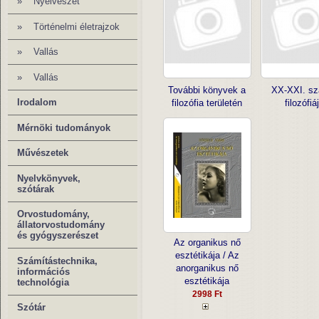
»
Nyelvészet
»
Történelmi életrajzok
»
Vallás
»
Vallás
További könyvek a
XX-XXI. sz
Irodalom
filozófia területén
filozófiá
Mérnöki tudományok
Művészetek
Nyelvkönyvek,
szótárak
Orvostudomány,
állatorvostudomány
és gyógyszerészet
Az organikus nő
esztétikája / Az
Számítástechnika,
anorganikus nő
információs
esztétikája
technológia
2998 Ft
Szótár