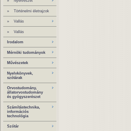
»
Nyelvészet
»
Történelmi életrajzok
»
Vallás
»
Vallás
Irodalom
Mérnöki tudományok
Művészetek
Nyelvkönyvek,
szótárak
Orvostudomány,
állatorvostudomány
és gyógyszerészet
Számítástechnika,
információs
technológia
Szótár