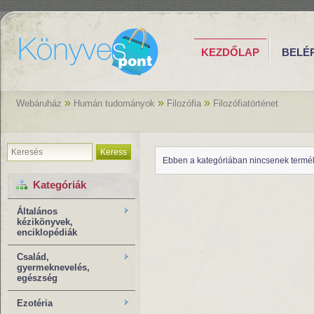
KEZDŐLAP
BELÉ
»
»
»
Webáruház
Humán tudományok
Filozófia
Filozófiatörténet
Keress
Ebben a kategóriában nincsenek termé
Kategóriák
Általános
kézikönyvek,
enciklopédiák
Család,
gyermeknevelés,
egészség
Ezotéria