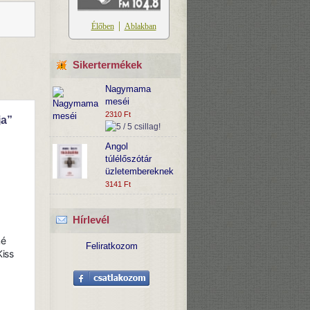
Sikertermékek
Nagymama
meséi
2310 Ft
ja”
Angol
túlélőszótár
üzletembereknek
3141 Ft
Hírlevél
né
Feliratkozom
iss