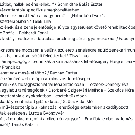
„Látlak, hallak és énekellek…” / Schmidtné Balás Eszter
észetterápia specifikus megközelítésben
„Akkor ez most terápia, vagy nem?” – „Határ-kérdések” a
zetterápiában / Telek Lilla
Az ének és a zene jelentősége súlyos agysérülést követő rehabilitációba
e Zsófia – Eckhardt Fanni
A kodály-módszer adaptálása értelmileg sérült gyermekeknél / Fabényi
Consonante módszer: a velünk született zeneiségre épülő zenekari mu
san halmozottan sérült felnőttekkel / Tiszai Luca
Drámapedagógiai technikák alkalmazásának lehetőségei / Horgosi Lea 
 Franciska
Lehet egy mesével több? / Pechan Eszter
Képzőművészeti terápia alkalmazási lehetőségei
rmek- és ifjúságpszichiátriai rehabilitációban / Törzsök-Connolly Éva
Négylábú tanársegédek / Csorbáné Szigetvári Melinda – Szakács Nóra
zetterápia a gyakorlatban – esetek tükrében
Akadálymentesített gitároktatás / Szűcs Antal Mór
A művészetterápia alkalmazási lehetősége értelemben akadályozott
ttek esetében / Lurcza Gyöngyvér
„A színek olyanok, mint amilyen én vagyok” – Egy fiatalember vallomása
ásról / Tamás Katalin