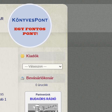
ÁR
Kiadók
Bevásárlókosár
0 árucikk
695
Partnerünk
BUDAÖRS RÁDIÓ
adó 1