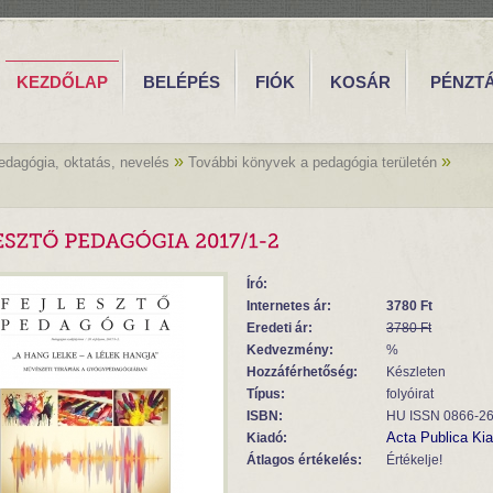
KEZDŐLAP
BELÉPÉS
FIÓK
KOSÁR
PÉNZT
»
»
edagógia, oktatás, nevelés
További könyvek a pedagógia területén
Író:
Internetes ár:
3780 Ft
Eredeti ár:
3780 Ft
Kedvezmény:
%
Hozzáférhetőség:
Készleten
Típus:
folyóirat
ISBN:
HU ISSN 0866-2
Acta Publica Ki
Kiadó:
Átlagos értékelés:
Értékelje!