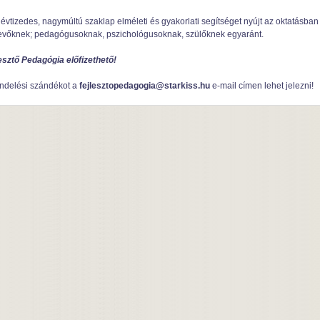
 évtizedes, nagymúltú szaklap elméleti és gyakorlati segítséget nyújt az oktatásban
evőknek; pedagógusoknak, pszichológusoknak, szülőknek egyaránt.
esztő Pedagógia előfizethető!
ndelési szándékot a
fejlesztopedagogia@starkiss.hu
e-mail címen lehet jelezni!