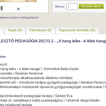
Kosárba rakom
Menny.:
attintson a képre a felnagyításhoz!
s
Képek (0)
Vélemények (0)
Kapcsolodó termékek (25)
ESZTŐ PEDAGÓGIA 2017/1-2 - „A hang lelke - A lélek hang
alom
ánytű
A hang lelke – a lélek hangja” / Schmidtné Balás Eszter
evezetés / Gereben Ferencné
észetterápia alkalmazásának általános kérdései
Teremtő erő – művészet-terápia-gyógyító pedagógia / Gereben Ferenc
Művészetalapú módszerek típusai és gyógypedagógiai vonatkozásai / K
Képzőművészeti pedagógiai terápia / Sándor Éva
Királyi út: zenéléssel a belső szabadsághoz / Urbánné Varga Katalin
ex művészeti terápia