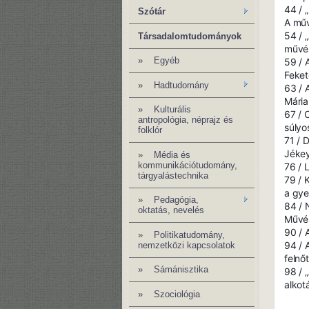
44 / 
Szótár
A műv
54 / 
Társadalomtudományok
művés
»
Egyéb
59 / 
Feket
» Hadtudomány
63 / 
Mária
»
Kulturális
67 / 
antropológia, néprajz és
súlyo
folklór
71 / 
Jékey
»
Média és
kommunikációtudomány,
76 / 
tárgyalástechnika
79 / 
a gye
»
Pedagógia,
84 / 
oktatás, nevelés
Művés
90 / 
»
Politikatudomány,
94 / 
nemzetközi kapcsolatok
felnő
»
Sámánisztika
98 / 
alkot
»
Szociológia