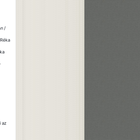
n /
 Réka
nka
–
i az