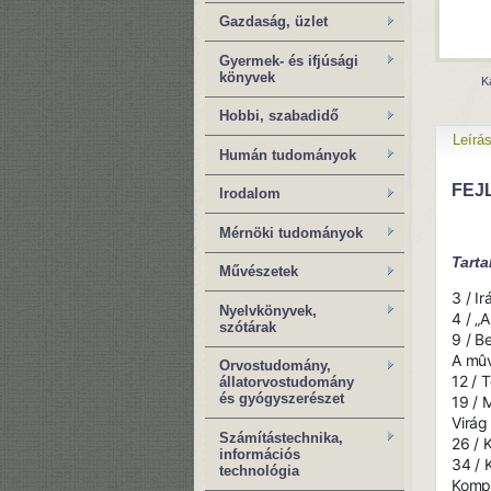
Gazdaság, üzlet
Gyermek- és ifjúsági
könyvek
K
Hobbi, szabadidő
Leírá
Humán tudományok
FEJL
Irodalom
Mérnöki tudományok
Tart
Művészetek
3 / Ir
Nyelvkönyvek,
4 / „
szótárak
9 / B
A mûv
Orvostudomány,
12 / 
állatorvostudomány
és gyógyszerészet
19 / 
Virág
Számítástechnika,
26 / 
információs
34 / 
technológia
Kompl