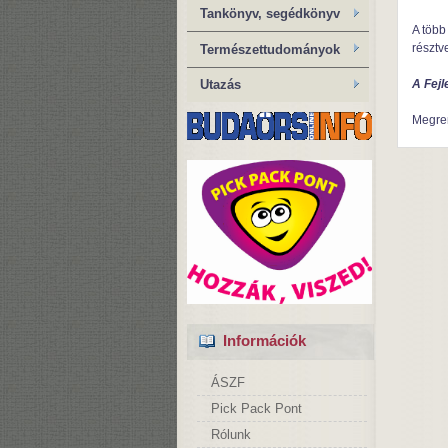
Tankönyv, segédkönyv
A több
résztv
Természettudományok
A Fejl
Utazás
Megre
Információk
ÁSZF
Pick Pack Pont
Rólunk