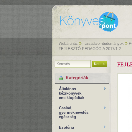
»
»
Webáruház
Társadalomtudományok
P
FEJLESZTŐ PEDAGÓGIA 2017/1-2
Keress
Kategóriák
Általános
kézikönyvek,
enciklopédiák
Család,
gyermeknevelés,
egészség
Ezotéria