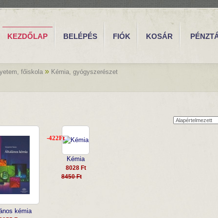
KEZDŐLAP
BELÉPÉS
FIÓK
KOSÁR
PÉNZT
R
»
yetem, főiskola
Kémia, gyógyszerészet
-422Ft
Kémia
8028 Ft
8450 Ft
lános kémia