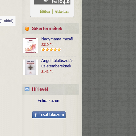
 (1 oldal)
Sikertermékek
Nagymama meséi
2310 Ft
Angol túlélőszótár
üzletembereknek
3141 Ft
Hírlevél
Feliratkozom