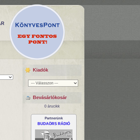
ÁR
endezés:
Kiadók
Bevásárlókosár
0 árucikk
Partnerünk
BUDAÖRS RÁDIÓ