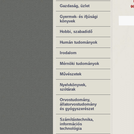
Gazdaság, üzlet
9
Gyermek- és ifjúsági
könyvek
Hobbi, szabadidő
Humán tudományok
Irodalom
Mérnöki tudományok
Művészetek
Nyelvkönyvek,
szótárak
Orvostudomány,
állatorvostudomány
és gyógyszerészet
Számítástechnika,
információs
technológia