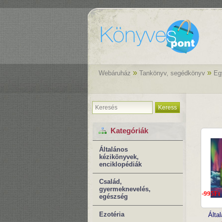
»
»
Webáruház
Tankönyv, segédkönyv
Eg
Keress
Kategóriák
Általános
kézikönyvek,
enciklopédiák
Család,
gyermeknevelés,
-995Ft
egészség
Ezotéria
Álta