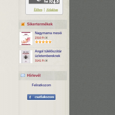
Sikertermékek
Nagymama meséi
2310 Ft
Angol túlélőszótár
üzletembereknek
3141 Ft
Hírlevél
Feliratkozom