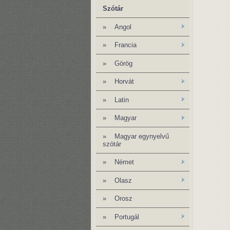
Szótár
»
Angol
» Francia
»
Görög
»
Horvát
»
Latin
»
Magyar
»
Magyar egynyelvű
szótár
»
Német
»
Olasz
»
Orosz
» Portugál