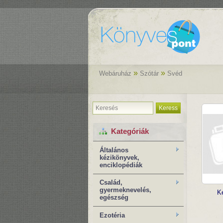
»
»
Webáruház
Szótár
Svéd
Keress
Kategóriák
Általános
kézikönyvek,
enciklopédiák
Család,
gyermeknevelés,
Ké
egészség
Ezotéria