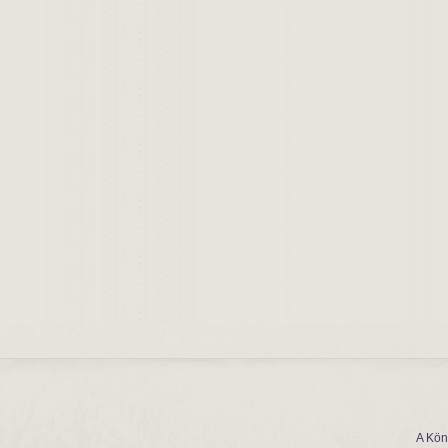
A Kön