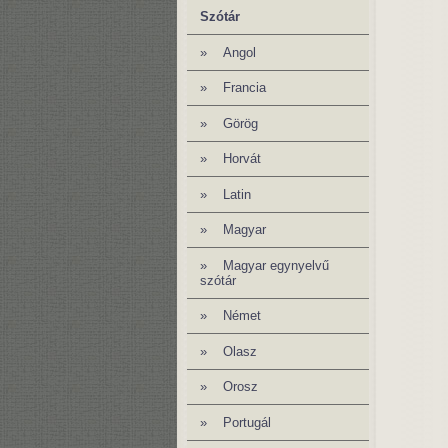
Szótár
»
Angol
» Francia
»
Görög
»
Horvát
»
Latin
»
Magyar
»
Magyar egynyelvű
szótár
»
Német
»
Olasz
»
Orosz
» Portugál