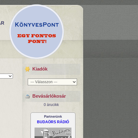
ÁR
endezés:
Kiadók
Bevásárlókosár
0 árucikk
Partnerünk
BUDAÖRS RÁDIÓ