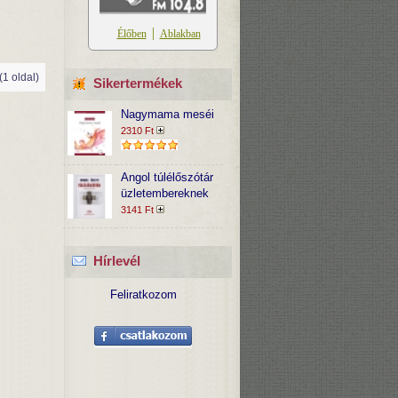
 (1 oldal)
Sikertermékek
Nagymama meséi
2310 Ft
Angol túlélőszótár
üzletembereknek
3141 Ft
Hírlevél
Feliratkozom