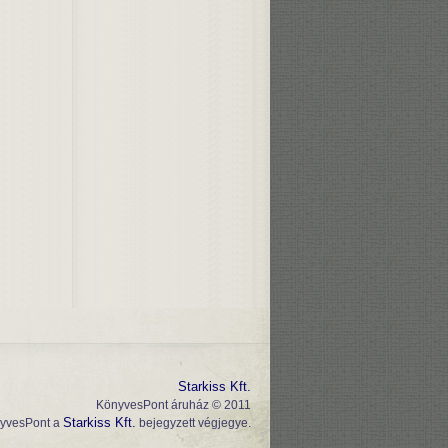
Starkiss Kft.
KönyvesPont áruház © 2011
Starkiss Kft.
yvesPont a
bejegyzett végjegye.