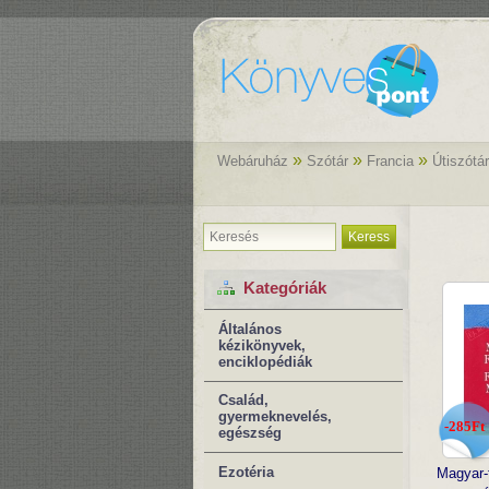
»
»
»
Webáruház
Szótár
Francia
Útiszótár
Keress
Kategóriák
Általános
kézikönyvek,
enciklopédiák
Család,
gyermeknevelés,
-285Ft
egészség
Ezotéria
Magyar-