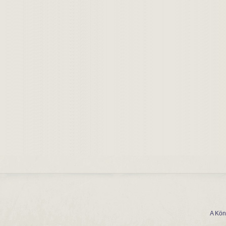
A Kön