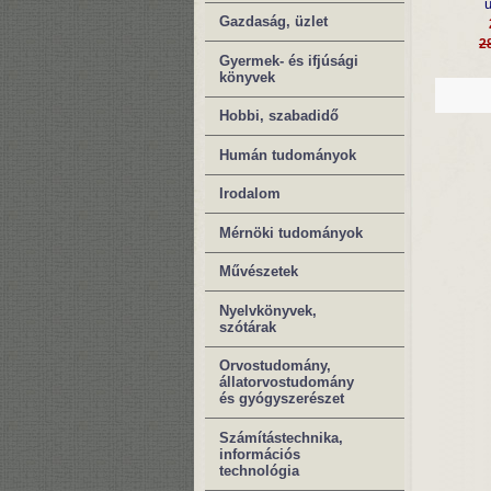
ú
Gazdaság, üzlet
2
Gyermek- és ifjúsági
könyvek
Hobbi, szabadidő
Humán tudományok
Irodalom
Mérnöki tudományok
Művészetek
Nyelvkönyvek,
szótárak
Orvostudomány,
állatorvostudomány
és gyógyszerészet
Számítástechnika,
információs
technológia