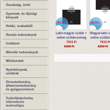
Gazdaság, üzlet
Gyermek- és ifjúsági
könyvek
-417Ft
-417Ft
Hobbi, szabadidő
Latin-magyar szótár +
Magyar-latin s
Humán tudományok
online szótárcsomag
online szótá
7933 Ft
7933 F
Irodalom
8350 Ft
8350 Ft
Mérnöki tudományok
Művészetek
Nyelvkönyvek,
szótárak
Orvostudomány,
állatorvostudomány
és gyógyszerészet
Számítástechnika,
információs
technológia