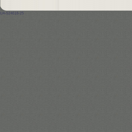
UA-524616-25