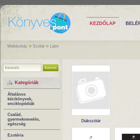
KEZDŐLAP
BELÉ
»
»
Webáruház
Szótár
Latin
Keress
Kategóriák
Általános
kézikönyvek,
enciklopédiák
Család,
gyermeknevelés,
Diákszótár
egészség
Ezotéria