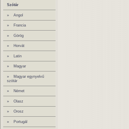
Szótár
»
Angol
» Francia
»
Görög
»
Horvát
»
Latin
»
Magyar
»
Magyar egynyelvű
szótár
»
Német
»
Olasz
»
Orosz
» Portugál