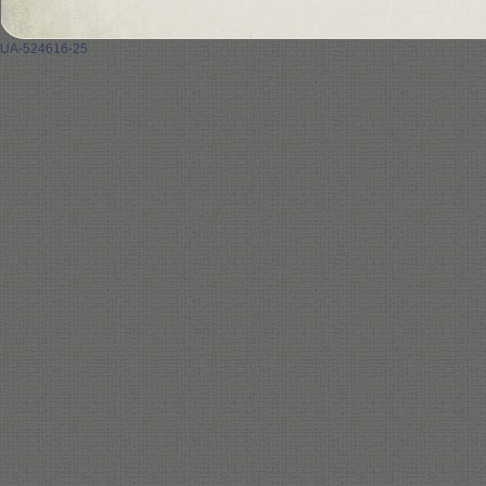
UA-524616-25