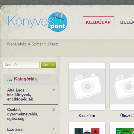
KEZDŐLAP
BELÉ
»
»
Webáruház
Szótár
Olasz
Keress
Kategóriák
Általános
kézikönyvek,
enciklopédiák
Család,
gyermeknevelés,
Kisszótár
Útiszótá
egészség
Ezotéria