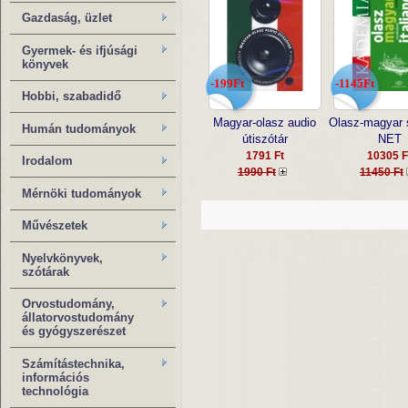
Gazdaság, üzlet
Gyermek- és ifjúsági
könyvek
-199Ft
-1145Ft
Hobbi, szabadidő
Magyar-olasz audio
Olasz-magyar 
Humán tudományok
útiszótár
NET
1791 Ft
10305 F
Irodalom
1990 Ft
11450 Ft
Mérnöki tudományok
Művészetek
Nyelvkönyvek,
szótárak
Orvostudomány,
állatorvostudomány
és gyógyszerészet
Számítástechnika,
információs
technológia