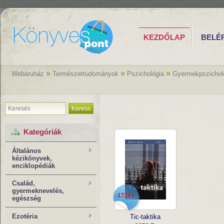
KEZDŐLAP
BELÉ
»
»
»
Webáruház
Természettudományok
Pszichológia
Gyermekpszichol
Keress
Kategóriák
Általános
kézikönyvek,
enciklopédiák
Család,
gyermeknevelés,
-172Ft
egészség
Ezotéria
Tic-taktika