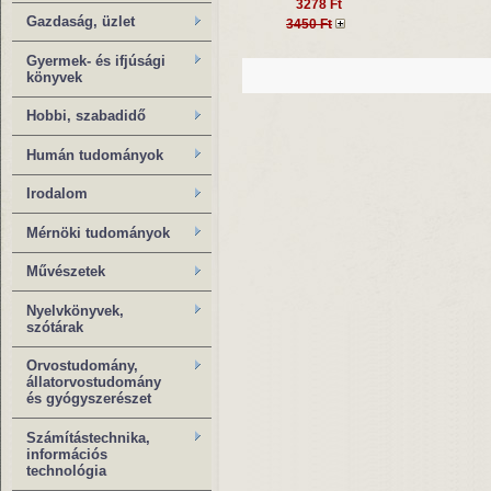
3278 Ft
Gazdaság, üzlet
3450 Ft
Gyermek- és ifjúsági
könyvek
Hobbi, szabadidő
Humán tudományok
Irodalom
Mérnöki tudományok
Művészetek
Nyelvkönyvek,
szótárak
Orvostudomány,
állatorvostudomány
és gyógyszerészet
Számítástechnika,
információs
technológia