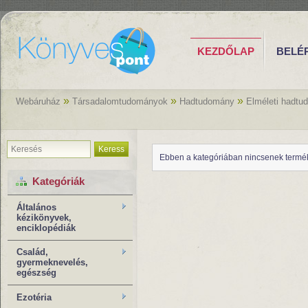
KEZDŐLAP
BELÉ
»
»
»
Webáruház
Társadalomtudományok
Hadtudomány
Elméleti hadt
Keress
Ebben a kategóriában nincsenek termé
Kategóriák
Általános
kézikönyvek,
enciklopédiák
Család,
gyermeknevelés,
egészség
Ezotéria