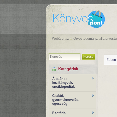
»
Webáruház
Orvostudomány, állatorvost
Keress
Ebben 
Kategóriák
Általános
kézikönyvek,
enciklopédiák
Család,
gyermeknevelés,
egészség
Ezotéria