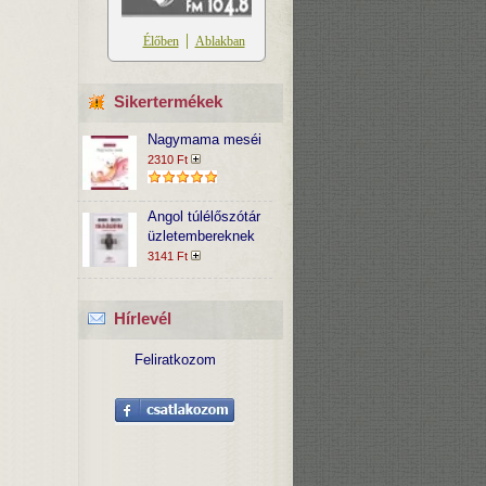
Sikertermékek
Nagymama meséi
2310 Ft
Angol túlélőszótár
üzletembereknek
3141 Ft
Hírlevél
Feliratkozom