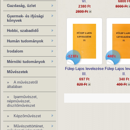
VI.
6800 F
Gazdaság, üzlet
2380 Ft
8000 Ft
2800 Ft
Gyermek- és ifjúsági
könyvek
Hobbi, szabadidő
Humán tudományok
Irodalom
-123Ft
-60Ft
Mérnöki tudományok
Fülep Lajos levelezése
Fülep Lajos le
Művészetek
III.
II.
697 Ft
340 Ft
»
A művészetről
820 Ft
400 Ft
általában
»
Iparművészet,
népművészet,
díszítőművészet
» Képzőművészet
» Művészettörténet,