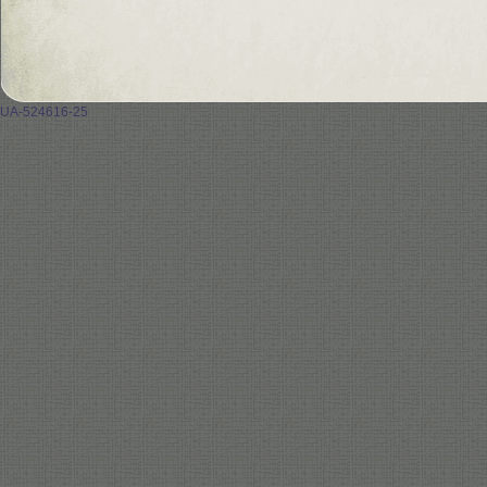
UA-524616-25