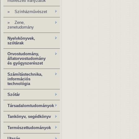
művészeti irányzatok
» Színházművészet
» Zene,
zenetudomány
Nyelvkönyvek,
szótárak
Orvostudomány,
állatorvostudomány
és gyógyszerészet
Számítástechnika,
információs
technológia
Szótár
Társadalomtudományok
Tankönyv, segédkönyv
Természettudományok
Utazás