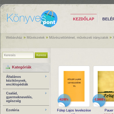
KEZDŐLAP
BELÉ
»
»
»
Webáruház
Művészetek
Művészettörténet, művészeti irányzatok
Keress
Kategóriák
Általános
kézikönyvek,
enciklopédiák
Család,
gyermeknevelés,
-420Ft
-1200Ft
egészség
Ezotéria
Fülep Lajos levelezése
Pauer