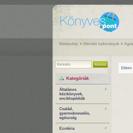
»
»
Webáruház
Mérnöki tudományok
Agrá
Keress
Ebben 
Kategóriák
Általános
kézikönyvek,
enciklopédiák
Család,
gyermeknevelés,
egészség
Ezotéria