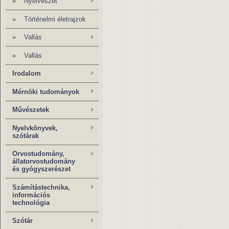
»
Nyelvészet
»
Történelmi életrajzok
»
Vallás
»
Vallás
Irodalom
Mérnöki tudományok
Művészetek
Nyelvkönyvek,
szótárak
Orvostudomány,
állatorvostudomány
és gyógyszerészet
Számítástechnika,
információs
technológia
Szótár