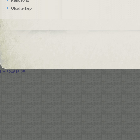
Kapcsolat
Oldaltérkép
UA-524616-25