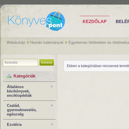
KEZDŐLAP
BELÉ
»
»
Webáruház
Humán tudományok
Egyetemes történelem és történett
Keress
Ebben a kategóriában nincsenek termé
Kategóriák
Általános
kézikönyvek,
enciklopédiák
Család,
gyermeknevelés,
egészség
Ezotéria