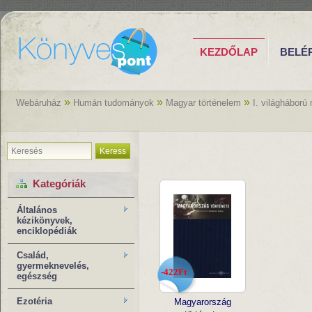
KEZDŐLAP
BELÉ
»
»
»
Webáruház
Humán tudományok
Magyar történelem
I. világháború
Keress
Kategóriák
Általános
kézikönyvek,
enciklopédiák
Család,
gyermeknevelés,
-422Ft
egészség
Ezotéria
Magyarország