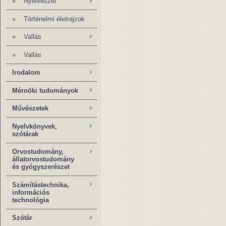
»
Nyelvészet
»
Történelmi életrajzok
»
Vallás
»
Vallás
Irodalom
Mérnöki tudományok
Művészetek
Nyelvkönyvek,
szótárak
Orvostudomány,
állatorvostudomány
és gyógyszerészet
Számítástechnika,
információs
technológia
Szótár