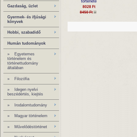
története
Gazdaság, üzlet
8028 Ft
8450 Ft
Gyermek- és ifjúsági
könyvek
Hobbi, szabadidő
Humán tudományok
»
Egyetemes
történelem és
történettudomány
általában
»
Filozófia
» Idegen nyelvi
beszédértés, kiejtés
» Irodalomtudomány
»
Magyar történelem
»
Művelődéstörténet