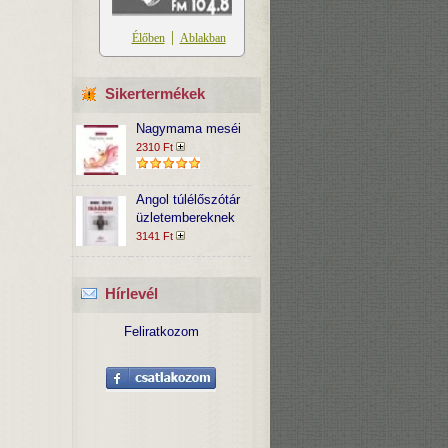
Sikertermékek
Nagymama meséi
2310 Ft
Angol túlélőszótár
üzletembereknek
3141 Ft
Hírlevél
Feliratkozom