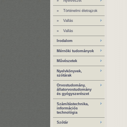
»
Nyelvészet
»
Történelmi életrajzok
»
Vallás
»
Vallás
Irodalom
Mérnöki tudományok
Művészetek
Nyelvkönyvek,
szótárak
Orvostudomány,
állatorvostudomány
és gyógyszerészet
Számítástechnika,
információs
technológia
Szótár