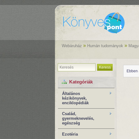
»
»
Webáruház
Humán tudományok
Magya
Keress
Ebben 
Kategóriák
Általános
kézikönyvek,
enciklopédiák
Család,
gyermeknevelés,
egészség
Ezotéria