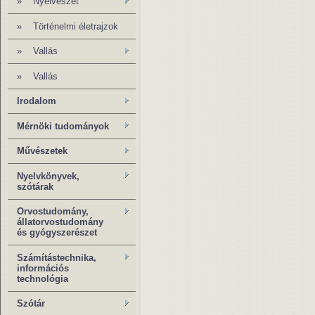
»
Nyelvészet
»
Történelmi életrajzok
»
Vallás
»
Vallás
Irodalom
Mérnöki tudományok
Művészetek
Nyelvkönyvek,
szótárak
Orvostudomány,
állatorvostudomány
és gyógyszerészet
Számítástechnika,
információs
technológia
Szótár