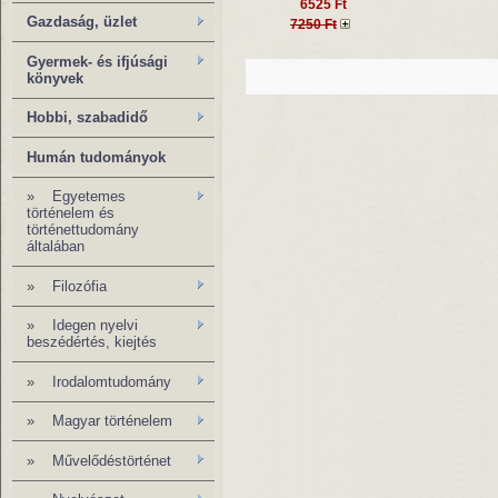
6525 Ft
Gazdaság, üzlet
7250 Ft
Gyermek- és ifjúsági
könyvek
Hobbi, szabadidő
Humán tudományok
»
Egyetemes
történelem és
történettudomány
általában
»
Filozófia
» Idegen nyelvi
beszédértés, kiejtés
» Irodalomtudomány
»
Magyar történelem
»
Művelődéstörténet