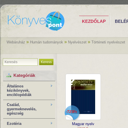
KEZDŐLAP
BELÉ
»
»
»
Webáruház
Humán tudományok
Nyelvészet
Történeti nyelvészet
Keress
Kategóriák
Általános
kézikönyvek,
enciklopédiák
Család,
gyermeknevelés,
-725Ft
egészség
Ezotéria
Magyar nyelv