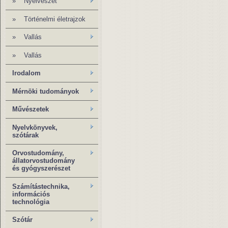
»
Nyelvészet
»
Történelmi életrajzok
»
Vallás
»
Vallás
Irodalom
Mérnöki tudományok
Művészetek
Nyelvkönyvek,
szótárak
Orvostudomány,
állatorvostudomány
és gyógyszerészet
Számítástechnika,
információs
technológia
Szótár