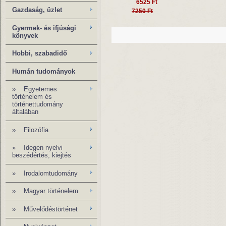
6525 Ft
Gazdaság, üzlet
7250 Ft
Gyermek- és ifjúsági
könyvek
Hobbi, szabadidő
Humán tudományok
»
Egyetemes
történelem és
történettudomány
általában
»
Filozófia
» Idegen nyelvi
beszédértés, kiejtés
» Irodalomtudomány
»
Magyar történelem
»
Művelődéstörténet