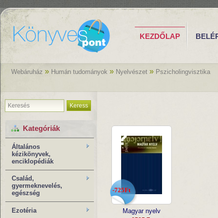
KEZDŐLAP
BELÉ
»
»
»
Webáruház
Humán tudományok
Nyelvészet
Pszicholingvisztika
Keress
Kategóriák
Általános
kézikönyvek,
enciklopédiák
Család,
gyermeknevelés,
-725Ft
egészség
Ezotéria
Magyar nyelv