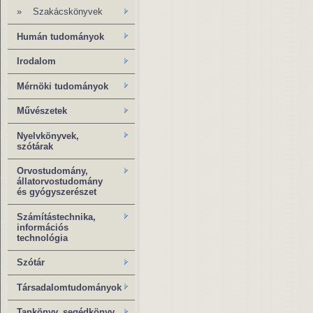
» Szakácskönyvek
Humán tudományok
Irodalom
Mérnöki tudományok
Művészetek
Nyelvkönyvek,
szótárak
Orvostudomány,
állatorvostudomány
és gyógyszerészet
Számítástechnika,
információs
technológia
Szótár
Társadalomtudományok
Tankönyv, segédkönyv