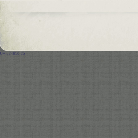
UA-524616-25