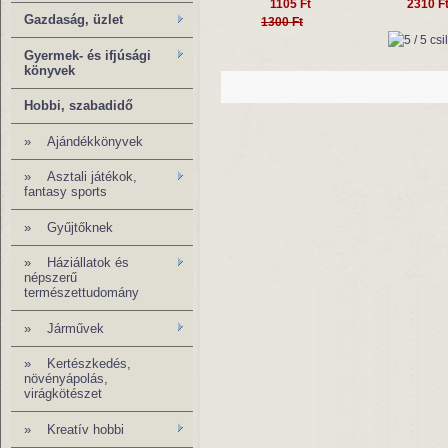
1105 Ft
2310 F
Gazdaság, üzlet
1300 Ft
Gyermek- és ifjúsági
könyvek
Hobbi, szabadidő
»
Ajándékkönyvek
» Asztali játékok,
fantasy sports
»
Gyűjtőknek
» Háziállatok és
népszerű
természettudomány
» Járművek
»
Kertészkedés,
növényápolás,
virágkötészet
» Kreatív hobbi