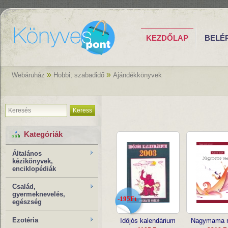
KEZDŐLAP
BELÉ
»
»
Webáruház
Hobbi, szabadidő
Ajándékkönyvek
Keress
Kategóriák
Általános
kézikönyvek,
enciklopédiák
Család,
gyermeknevelés,
-195Ft
egészség
Ezotéria
Időjós kalendárium
Nagymama 