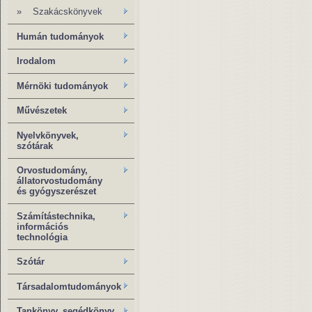
» Szakácskönyvek
Humán tudományok
Irodalom
Mérnöki tudományok
Művészetek
Nyelvkönyvek,
szótárak
Orvostudomány,
állatorvostudomány
és gyógyszerészet
Számítástechnika,
információs
technológia
Szótár
Társadalomtudományok
Tankönyv, segédkönyv