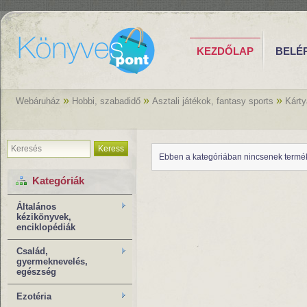
KEZDŐLAP
BELÉ
»
»
»
Webáruház
Hobbi, szabadidő
Asztali játékok, fantasy sports
Kárty
Keress
Ebben a kategóriában nincsenek termé
Kategóriák
Általános
kézikönyvek,
enciklopédiák
Család,
gyermeknevelés,
egészség
Ezotéria